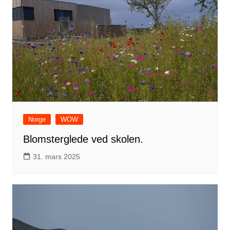
o
y
o
k
Norge
WOW
Blomsterglede ved skolen.
31. mars 2025