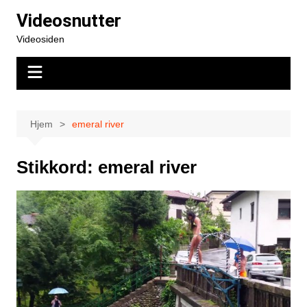
Hopp
Videosnutter
til
Videosiden
innhold
Hjem
emeral river
Stikkord:
emeral river