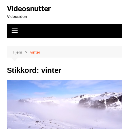
Hopp
Videosnutter
til
Videosiden
innhold
Hjem
vinter
Stikkord:
vinter