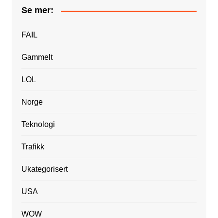
o
y
Se mer:
o
k
FAIL
Gammelt
LOL
Norge
Teknologi
Trafikk
Ukategorisert
USA
WOW